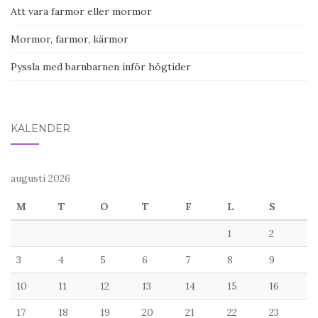
Att vara farmor eller mormor
Mormor, farmor, kärmor
Pyssla med barnbarnen inför högtider
KALENDER
augusti 2026
M
T
O
T
F
L
S
1
2
3
4
5
6
7
8
9
10
11
12
13
14
15
16
17
18
19
20
21
22
23