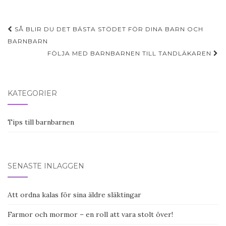
Post
SÅ BLIR DU DET BÄSTA STÖDET FÖR DINA BARN OCH
navigation
BARNBARN
FÖLJA MED BARNBARNEN TILL TANDLÄKAREN
KATEGORIER
Tips till barnbarnen
SENASTE INLÄGGEN
Att ordna kalas för sina äldre släktingar
Farmor och mormor – en roll att vara stolt över!