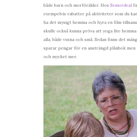
både barn och morförälder. Hos
Seniordeal
fi
exempelvis rabatter på aktiviteter som du ka
ha det mysigt hemma och hyra en film tillsamma
skulle också kunna pröva att yoga lite hemma 
alla, både vuxna och små. Sedan finns det män
sparar pengar för en ansträngd plånbok men ge
och mycket mer.