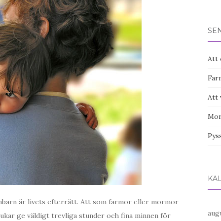
SE
Att 
Farm
Att
Mor
Pys
KA
barn är livets efterrätt. Att som farmor eller mormor
aug
kar ge väldigt trevliga stunder och fina minnen för