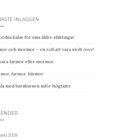
NASTE INLÄGGEN
ordna kalas för sina äldre släktingar
or och mormor – en roll att vara stolt över!
 vara farmor eller mormor
mor, farmor, kärmor
sla med barnbarnen inför högtider
LENDER
usti 2026